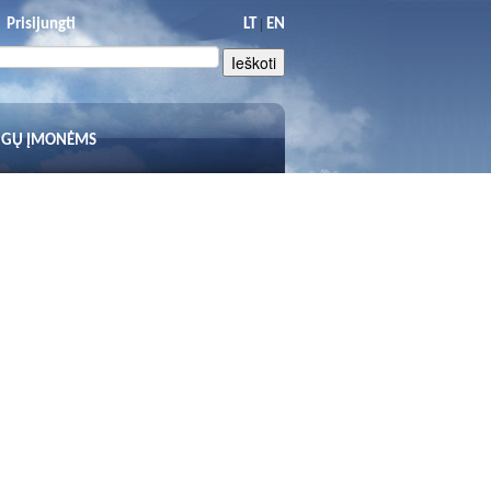
|
Prisijungti
LT
EN
UGŲ ĮMONĖMS