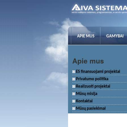
APIE MUS
GAMYBAI
Apie mus
ES finansuojami projektai
Privatumo politika
Realizuoti projektai
Mūsų misija
Kontaktai
Mūsų pasiekimai