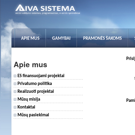
APIE MUS
GAMYBAI
PRAMONĖS ŠAKOMS
Pris
Apie mus
ES finansuojami projektai
Privatumo politika
Realizuoti projektai
Mūsų misija
Pami
Kontaktai
Mūsų pasiekimai