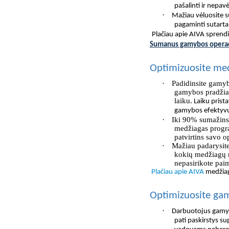
pašalinti ir nepa
·
Mažiau vėluosite 
pagaminti sutarta
Plačiau apie AIVA spren
Sumanus gamybos operac
Optimizuosite me
·
Padidinsite gamy
gamybos pradžia, 
laiku.
Laiku prist
gamybos efektyv
·
Iki 90% sumažinsi
medžiagas progra
patvirtins savo o
·
Mažiau padarysite
kokių medžiagų r
nepasirikote pai
Plačiau apie AIVA
medžia
Optimizuosite ga
·
Darbuotojus gamybo
pati paskirstys s