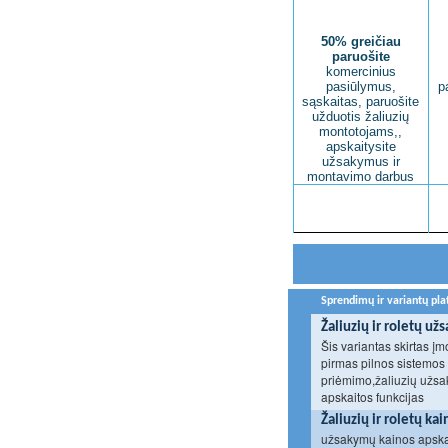
50% greičiau
paruošite
komercinius
pasiūlymus,
p
sąskaitas, paruošite
užduotis žaliuzių
montotojams,,
apskaitysite
užsakymus ir
montavimo darbus
Sprendimų ir variantų pl
Žaliuzių ir roletų 
Šis variantas skirtas į
pirmas pilnos sistemos
priėmimo,žaliuzių užsa
apskaitos funkcijas
Žaliuzių ir roletų k
užsakymų kainos apska