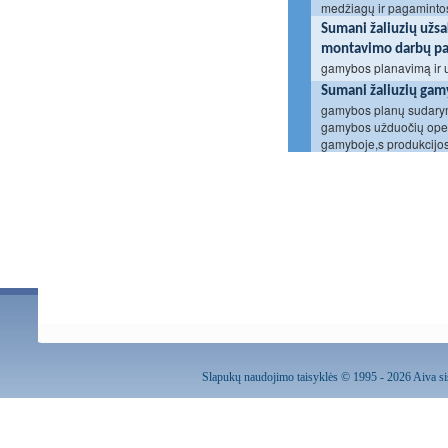
medžiagų ir pagamintos
Sumani žaliuzių užs
montavimo darbų pas
gamybos planavimą ir 
Sumani žaliuzių gam
gamybos planų sudarym
gamybos užduočių opera
gamyboje,s produkcijos
Slapukų naudojimo taisyklės
© 1995 - 2026 Aiva sis