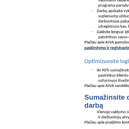
vadovams nebereik
programa parodys
·
Darbų apskaita vyk
suplanuotą užduot
darbuotojas pabai
užregistruos kas, k
·
Galėsite lengvai į
patvirtinus savos
Plačiau apie AIVA gamyb
paskirstymo ir registrav
Optimizuosite logi
·
Iki 90% sumažinsit
pasirinkus klient
suformuos išvežim
Plačiau apie AIVA sandėli
Sumažinsite d
darbą
·
Vienoje valdymo s
ir darbuotojų atvy
Plačiau apie praėjimo kont