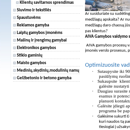
Klientų savitarnos sprendimas
Siuvimo ir tekstilės
Ar susiduriate su sudėtinga
Spaustuvėms
medžiagų apskaita? Ar nuo
Reklamos gamyba
medžiagų daro chaosą jū
pas klientus?
Laiptų gamybos įmonėms
AIVA Gamybos valdymo si
Mašinų ir įrengimų gamybai
AIVA gamybos procesų val
Elektronikos gamybos
įmonės verslo prosesus, p
Stiklo gaminių
Maisto gamybos
Optimizuosite vad
Medinių,skydinių,modulinių namų
·
Sutaupysite iki 
pasiūlymų ruošim
Gelžbetonio ir betono gamyba
·
Sukaupsite klient
galėsite nustatyt
·
Daugiau surasite n
esamus ir potenc
planuoti kontakt
·
Galėsite įdiegti
programa be pap
·
Galėsime sukurti E
kuri naudos tą pa
tiesiogiai į užsa