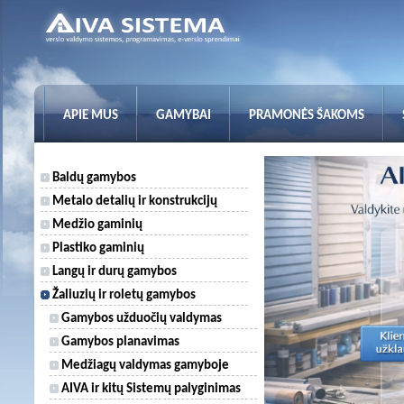
APIE MUS
GAMYBAI
PRAMONĖS ŠAKOMS
Baldų gamybos
Metalo detalių ir konstrukcijų
Medžio gaminių
Plastiko gaminių
Langų ir durų gamybos
Žaliuzių ir roletų gamybos
Gamybos užduočių valdymas
Gamybos planavimas
Medžiagų valdymas gamyboje
AIVA ir kitų Sistemų palyginimas