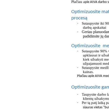
Plačiau a
pie AIVA darbo s
Optimizuosite ma
procesą
·
Sutaupysite iki 
darbų apskaitai
Geriau planuodami
·
padidinsite jų da
Optimizuosite me
·
Sutaupysite 90% 
apklausai ir užs
kiek užsakyti me
užpajamuoti medži
·
Sutaupysite medži
kainas.
Plačiau apie AIVA
med
Optimizuosite gam
·
Taupysite darbo l
klientų užsakymų
·
Per tą patį laiką
siauras vietas “bu