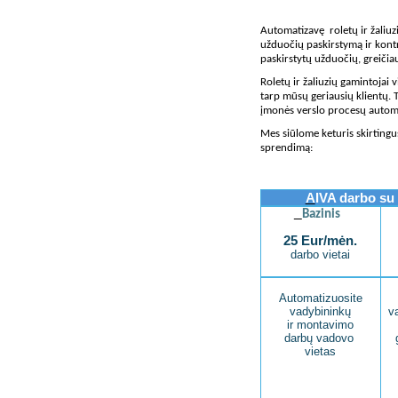
Automatizavę roletų ir žaliu
užduočių paskirstymą ir kont
paskirstytų užduočių, greičiau
Roletų ir žaliuzių gamintojai
tarp mūsų geriausių klientų. T
įmonės verslo procesų autom
Mes siūlome keturis skirtingu
sprendimą:
A
IVA darbo su 
Bazinis
25 Eur/mėn.
darbo vietai
Automatizuosite
vadybininkų
va
ir montavimo
darbų vadovo
vietas