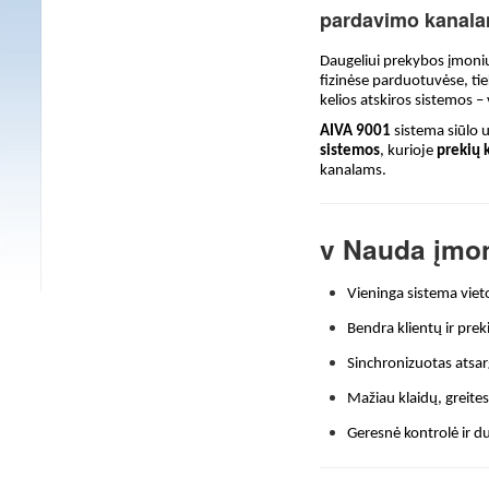
pardavimo kanal
Daugeliui prekybos įmonių 
fizinėse parduotuvėse, ti
kelios atskiros sistemos –
AIVA 9001
sistema siūlo u
sistemos
, kurioje
prekių k
kanalams.
v Nauda įmon
Vieninga sistema viet
Bendra klientų ir pr
Sinchronizuotas atsa
Mažiau klaidų, greite
Geresnė kontrolė ir 