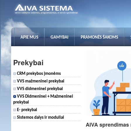
APIE MUS
GAMYBAI
PRAMONĖS ŠAKOMS
Prekybai
CRM prekybos įmonėms
VVS mažmeninei prekybai
VVS didmeninei prekybai
VVS Didmeninei + Mažmeninei
prekybai
E- prekybai
Sistemos dalys ir moduliai
AIVA sprendimas m