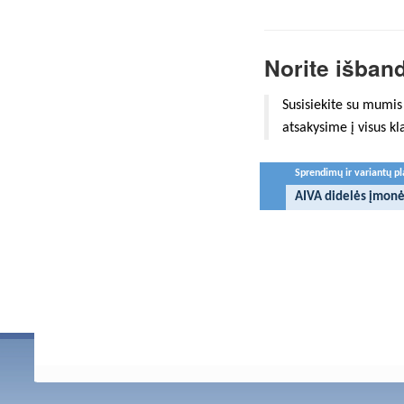
Norite išband
Susisiekite su mumis
atsakysime į visus k
Sprendimų ir variantų p
AIVA didelės įmon