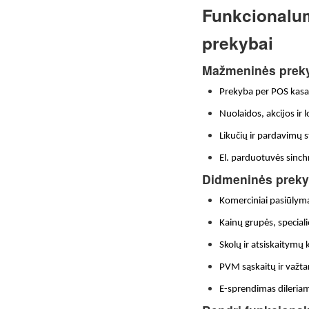
Funkcionalu
prekybai
Mažmeninės preky
Prekyba per POS kasas 
Nuolaidos, akcijos ir
Likučių ir pardavimų s
El. parduotuvės sinch
Didmeninės preky
Komerciniai pasiūlyma
Kainų grupės, speciali
Skolų ir atsiskaitymų 
PVM sąskaitų ir važta
E-sprendimas dileria