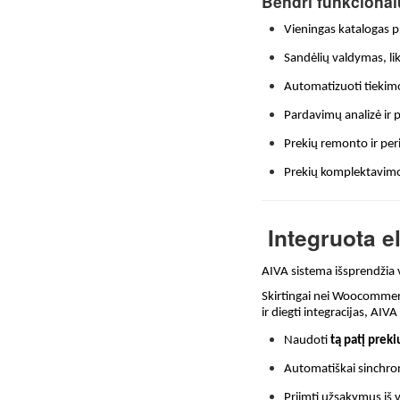
Bendri funkciona
Vieningas katalogas p
Sandėlių valdymas, lik
Automatizuoti tiekimo
Pardavimų analizė ir 
Prekių remonto ir pe
Prekių komplektavimo
Integruota e
AIVA sistema išsprendžia v
Skirtingai nei Woocommerce
ir diegti integracijas, AIVA 
Naudoti
tą patį preki
Automatiškai sinchron
Priimti užsakymus iš v