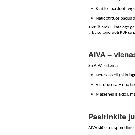
Kurti el. parduotuvę 
Naudoti tuos pačius 
Pvz. iš prekių katalogo ga
arba sugeneruoti PDF su p
AIVA – viena
Su AIVA sistema:
Nereikia kelių skirti
Visi procesai – nuo ti
Mažesnės išlaidos, ma
Pasirinkite 
AIVA siūlo tris sprendimo 