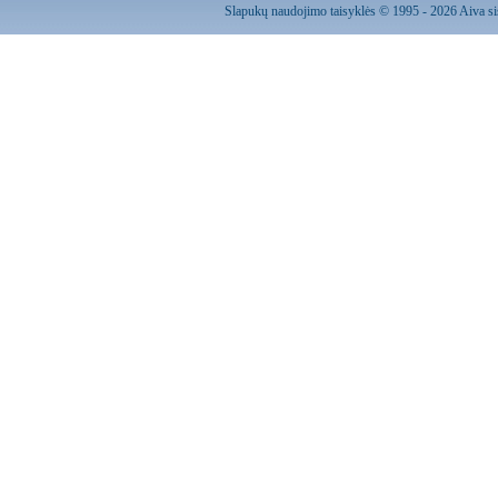
Slapukų naudojimo taisyklės
© 1995 - 2026 Aiva sis